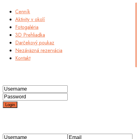
Cenník
Aktivity v okolí
Fotogaléria
3D Prehliadka
Darčekový poukaz
Nezáväzná rezervácia
Kontakt
Login
Login
Need an account? Register here!
Forgot Password?
Register