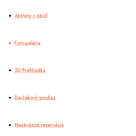
Aktivity v okolí
Fotogaléria
3D Prehliadka
Darčekový poukaz
Nezáväzná rezervácia